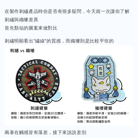
在製作刺繡產品時你是否有很多疑問，今天就一次讓你了解
刺繡與織嘜差異
首先類似的圖案來做對比
刺繡明顯看出"繡線"的質感，而織嘜則是比較平坦的
兩著在觸感皆有落差，接下來說說差別