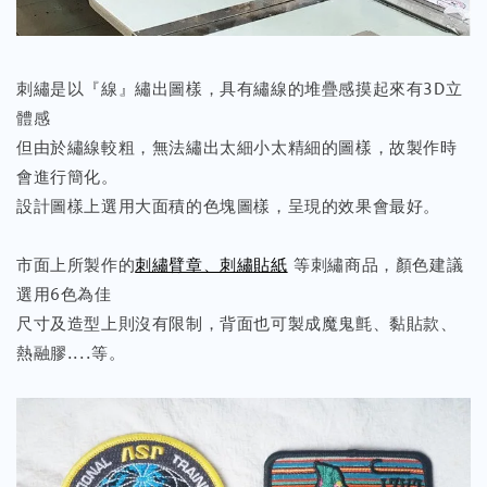
刺繡是以『線』繡出圖樣，具有繡線的堆疊感摸起來有3D立
體感
但由於繡線較粗，無法繡出太細小太精細的圖樣，故製作時
會進行簡化。
設計圖樣上選用大面積的色塊圖樣，呈現的效果會最好。
市面上所製作的
刺繡臂章、刺繡貼紙
等刺繡商品，顏色建議
選用6色為佳
尺寸及造型上則沒有限制，背面也可製成魔鬼氈、黏貼款、
熱融膠....等。