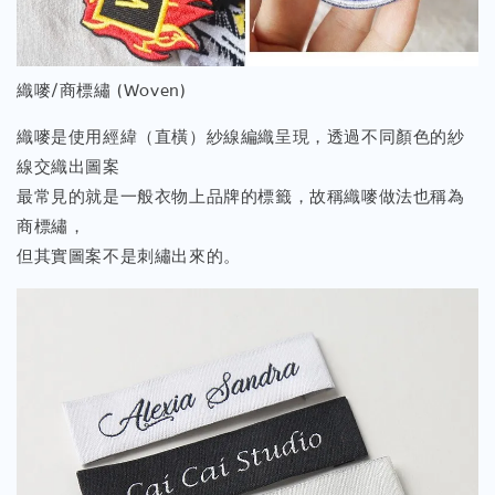
織嘜/商標繡 (Woven)
織嘜是使用經緯（直橫）紗線編織呈現，透過不同顏色的紗
線交織出圖案
最常見的就是一般衣物上品牌的標籤，故稱織嘜做法也稱為
商標繡，
但其實圖案不是刺繡出來的。