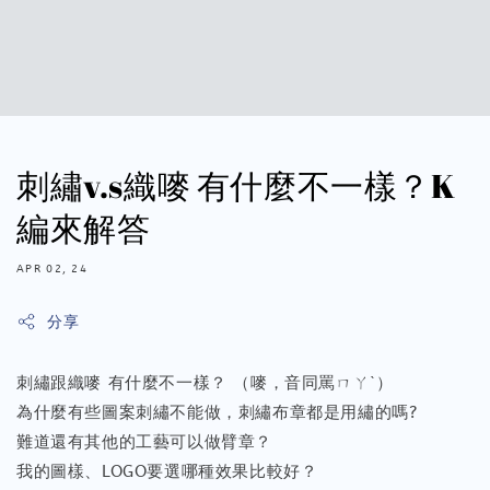
刺繡v.s織嘜 有什麼不一樣？K
編來解答
APR 02, 24
分享
刺繡跟織嘜 有什麼不一樣？ （嘜，音同罵ㄇㄚˋ）
為什麼有些圖案刺繡不能做，刺繡布章都是用繡的嗎?
難道還有其他的工藝可以做臂章？
我的圖樣、LOGO要選哪種效果比較好？