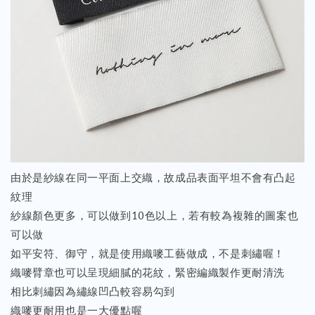
由於是紗線在同一平面上交織，故成品表面平坦不會有凸起
紋理
紗線顏色更多，可以做到10色以上，若有較為複雜的圖案也
可以做
如平安符、御守，就是使用織嘜工藝做成，不是刺繡喔！
織嘜臂章也可以呈現細膩的花紋，緊密編織製作更耐清洗
相比刺繡因為繡線凹凸較容易勾到
織嘜更耐用也是一大優點喔