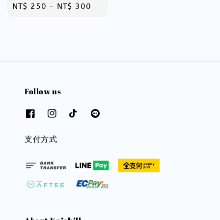
Regular
NT$ 250
-
NT$ 300
price
Follow us
支付方式