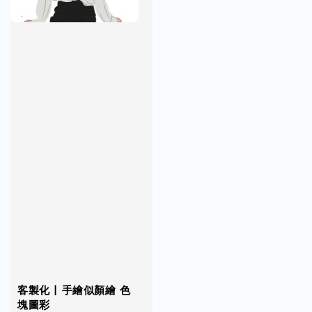
客製化 | 手繪似顏繪 色
塊圖彩