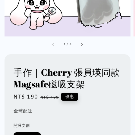
1
/
4
手作｜Cherry 張員瑛同款
Magsafe磁吸支架
Sale
NT$ 190
Regular
優惠
NT$ 499
price
price
全球配送
開揪文創