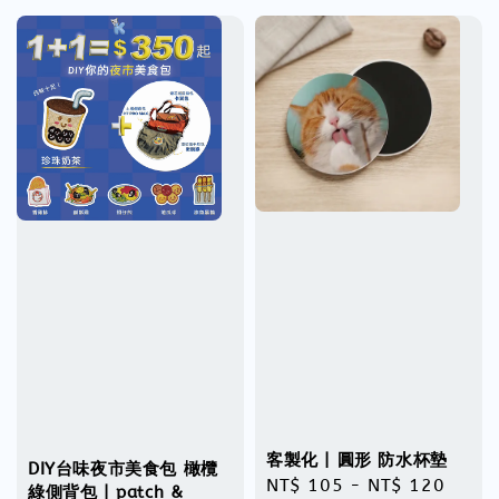
客製化 | 圓形 防水杯墊
DIY台味夜市美食包 橄欖
Regular
NT$ 105
-
NT$ 120
綠側背包 | patch &