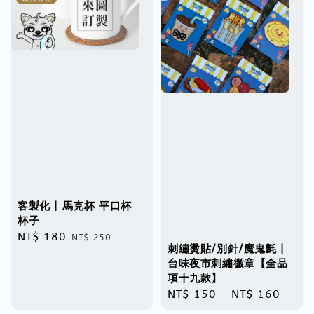
客製化 | 馬克杯 平口杯
杯子
Sale
NT$ 180
Regular
NT$ 250
刺繡燙貼/別針/魔鬼氈 |
price
price
台味夜市刺繡徽章【全品
項十九款】
Regular
NT$ 150
-
NT$ 160
price