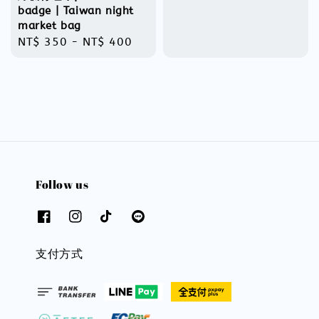
price
badge | Taiwan night
market bag
Regular
NT$ 350
-
NT$ 400
price
Follow us
支付方式