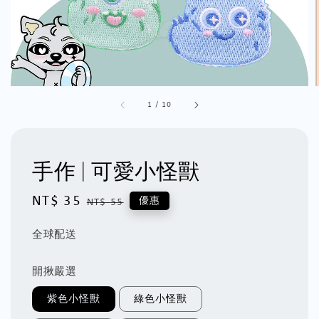
1
/
10
手作 | 可愛小怪獸
Sale
NT$ 35
Regular
優惠
NT$ 55
price
price
全球配送
開揪嚴選
紫色小怪獸
綠色小怪獸