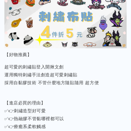
【好物推薦】
超可愛的刺繡貼登入開揪文創
運用獨特刺繡手法創造超可愛刺繡貼
採用自黏膠技術 不管什麼地方隨貼隨用 超方便
【進店必買的理由】
✅👉刺繡造型好可愛
✅👉熱融膠不管黏哪裡都可以
✅👉療癒系柔軟觸感