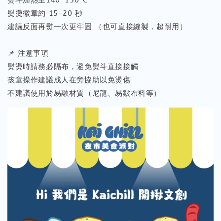
熨燙徽章約 15–20 秒
建議反面再熨一次更牢固 （也可直接縫製，超耐用）
📌 注意事項
熨燙時請務必隔布，避免熨斗直接接觸
孩童操作建議成人在旁協助以免燙傷
不建議使用於易融材質（尼龍、易皺布料等）