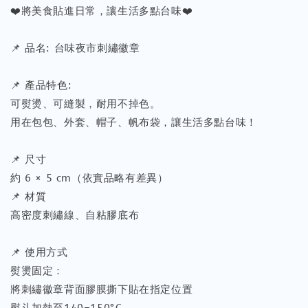
❤️將美食貼進日常，讓生活多點台味❤️
📌 品名: 台味夜市刺繡徽章
📌 產品特色:
可熨燙、可縫製，耐用不掉色。
用在包包、外套、帽子、帆布袋，讓生活多點台味！
📌 尺寸
約 6 × 5 cm（依實品略有差異）
📌 材質
高密度刺繡線、自粘膠底布
📌 使用方式
熨燙固定：
將刺繡徽章背面膠膜撕下貼在指定位置
熨斗加熱至140–150°C