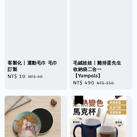
客製化 | 運動毛巾 毛巾
毛絨娃娃 | 雞排蛋先生
訂製
收納袋二合一
【Yumpals】
Sale
NT$ 10
Regular
NT$ 50
Sale
NT$ 490
Regular
price
price
NT$ 550
price
price
優惠