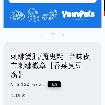
1
/
2
刺繡燙貼/魔鬼氈 | 台味夜
市刺繡徽章【香菜臭豆
腐】
Sale
NT$ 150
Regular
優惠
NT$ 200
price
price
全球配送