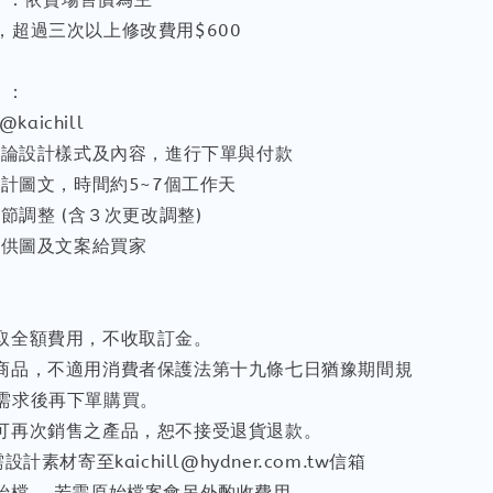
，超過三次以上修改費用$600
】：
@kaichill
您討論設計樣式及內容，進行下單與付款
始設計圖文，時間約5~7個工作天
細節調整 (含３次更改調整)
，提供圖及文案給買家
收取全額費用，不收取訂金。
製商品，不適用消費者保護法第十九條七日猶豫期間規
需求後再下單購買。
不可再次銷售之產品，恕不接受退貨退款。
設計素材寄至kaichill@hydner.com.tw信箱
原始檔， 若需原始檔案會另外酌收費用