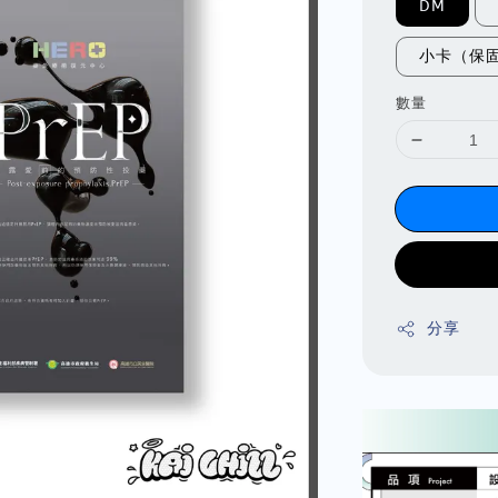
DM
小卡（保
數量
分享