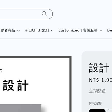
l | 聯名商品
今日Chill 文創
Customized | 客製服務
D
設計
Regular
NT$ 1,9
price
全球配送
開揪定制