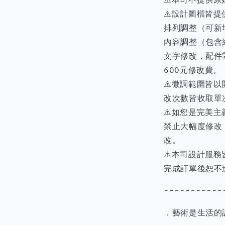
⚠️設計圖檔皆
排列調整（可新
內容調整（包含
文字修改，配件
600元修改費。
⚠️微調範圍皆
改次數皆收取單
⚠️如您是完美
禁止大幅度修改
改。
⚠️本司設計服
完成訂單後恕不
-----------
．藝術是生活的