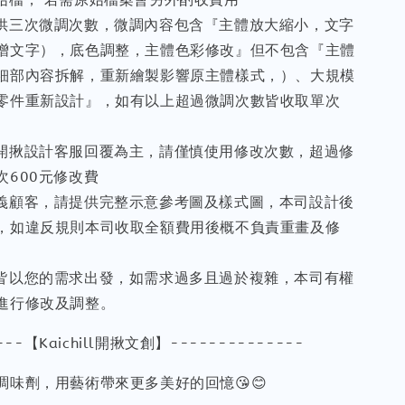
提供三次微調次數，微調內容包含『主體放大縮小，文字
增文字），底色調整，主體色彩修改』但不包含『主體
細部內容拆解，重新繪製影響原主體樣式，）、大規模
零件重新設計』，如有以上超過微調次數皆收取單次
以開揪設計客服回覆為主，請僅慎使用修改次數，超過修
次600元修改費
主義顧客，請提供完整示意參考圖及樣式圖，本司設計後
，如違反規則本司收取全額費用後概不負責重畫及修
務皆以您的需求出發，如需求過多且過於複雜，本司有權
進行修改及調整。
---【Kaichill開揪文創】--------------
調味劑，用藝術帶來更多美好的回憶😘😊