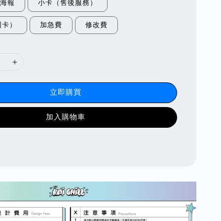
海報
小卡（售後服務）
固卡）
加急費
修改費
立即購買
加入購物車