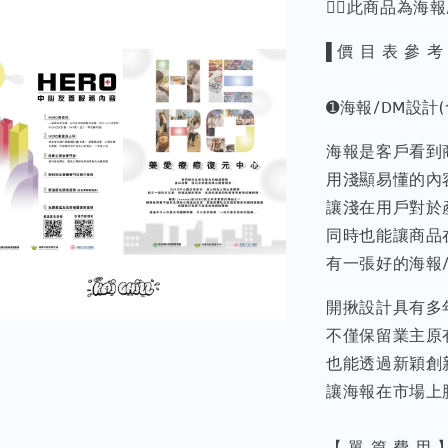
🙇‍♂️此商品為
▌價 目 表 參 考
➊海報/DM設計
海報是客戶看到
用淺顯易懂的內
讓淺在用戶對於
同時也能讓商品
有一張好的海報
開揪設計具有多
不僅保留業主原
也能透過新穎創
讓海報在市場上
【 單 篇 費 