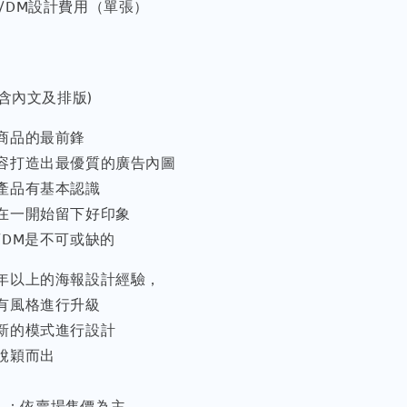
海報/DM設計費用（單張）
(含內文及排版)
商品的最前鋒
容打造出最優質的廣告內圖
產品有基本認識
在一開始留下好印象
/DM是不可或缺的
年以上的海報設計經驗，
有風格進行升級
新的模式進行設計
脫穎而出
用 】：依賣場售價為主