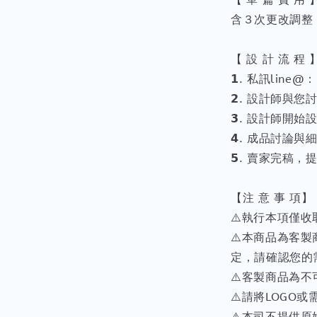
含３次更改調整
【 設 計 流 程 
𝟭. 私訊line@：
𝟮. 設計師與
𝟯. 設計師開
𝟰. 成品討論與
𝟱. 賣家完稿
【注 意 事 項】
⚠️執行本項僅
⚠️本商品為客
定，請確認您的
⚠️客製商品為
⚠️請將LOGO或需
⚠️本司不提供