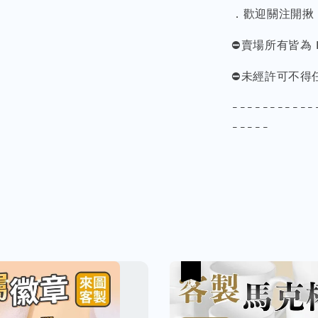
．歡迎關注開揪
⛔️賣場所有皆為 
⛔️未經許可不
-----------
-----
優惠