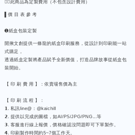
🙇‍♂️此商品為定製費用（不包含設計費用）
▌價 目 表 參 考
➊紙盒包裝定製
開揪文創提供一條龍的紙盒印刷服務，從設計到印刷能一站
式購足，
透過紙盒定製將產品賦予全新價值，打造品牌故事從紙盒包
裝開始。
【 印 刷 費 用 】：依賣場售價為主
【 印 刷 流 程 】：
𝟭. 私訊line@：@kaichill
𝟮. 提供以完成的圖檔，如AI/PS/JPG/PNG...等
𝟯. 客服進行線上報價，價格確認沒問題即可下單製作。
𝟰. 印刷製作時間約5~7個工作天。