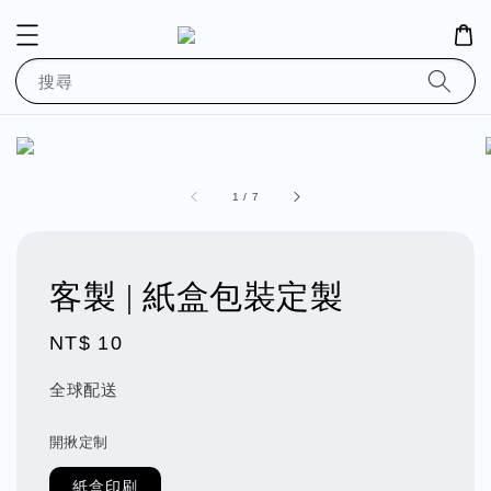
搜尋
1
/
7
客製 | 紙盒包裝定製
Regular
NT$ 10
price
全球配送
開揪定制
紙盒印刷