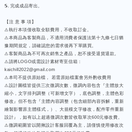
𝟱. 完成成品寄出。
【注 意 事 項】
⚠️執行本項僅收取全額費用，不收取訂金。
⚠️本商品為客製商品，不適用消費者保護法第十九條七日猶
豫期間規定，請確認您的需求後再下單購買。
⚠️客製商品為不可再次銷售之產品，恕不接受退貨退款。
⚠️請將LOGO或需設計素材寄至信箱：
kaichill2022@gmail.com
⚠️本司不提供原始檔， 若需原始檔案會另外酌收費用
⚠️設計圖檔皆提供三次微調次數，微調內容包含『主體放大
縮小，文字排列調整（可新增文字），底色調整，主體色彩
修改』但不包含『主體內容調整（包含細部內容拆解，重新
繪製影響原主體樣式，）、大規模文字修改，配件零件重新
設計』，如有以上超過微調次數皆收取單次600元修改費。
⚠️微調範圍皆以開揪設計客服回覆為主，請僅慎使用修改次